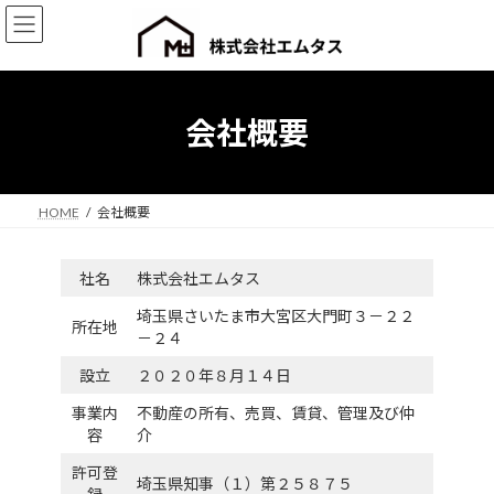
コ
ナ
ン
ビ
テ
ゲ
ン
ー
ツ
シ
へ
ョ
会社概要
ス
ン
キ
に
ッ
移
プ
動
HOME
会社概要
社名
株式会社エムタス
埼玉県さいたま市大宮区大門町３－２２
所在地
－２４
設立
２０２０年８月１４日
事業内
不動産の所有、売買、賃貸、管理及び仲
容
介
許可登
埼玉県知事（１）第２５８７５